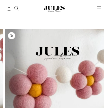
Skip to
content
Cart
Skip to
product
information