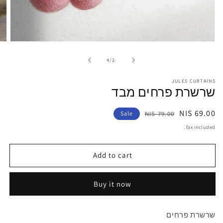
pen
edia
1
of
4
/
-2
in
odal
JULES CURTAINS
שרשרת פרחים מבד
Sale
Regular
69.00 NIS
Sale
79.00 NIS
price
price
Tax included.
Add to cart
Buy it now
שרשרת פרחים