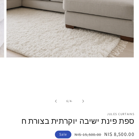
pen
edia
1
in
odal
of
6
/
-4
JULES CURTAINS
ספת פינת ישיבה יוקרתית בצורת ח
Sale
Regular
8,500.00 NIS
Sale
15,500.00 NIS