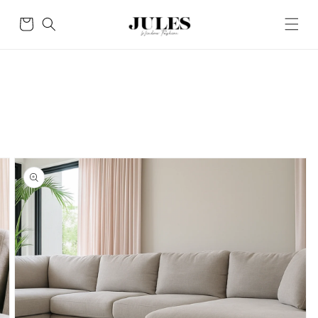
Skip to
content
Cart
Skip to
product
information