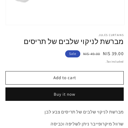
pen
edia
1
JULES CURTAINS
מברשת לניקוי שלבים של תריסים
in
odal
Sale
Regular
39.00 NIS
Sale
49.00 NIS
price
price
Tax included.
Add to cart
Buy it now
מברשת לניקוי שלבים של תריסים צבע לבן
שרוול מיקרופייבר ניתן לשליפה וכביסה