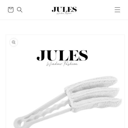
Skip to
content
Cart
Skip to
product
information