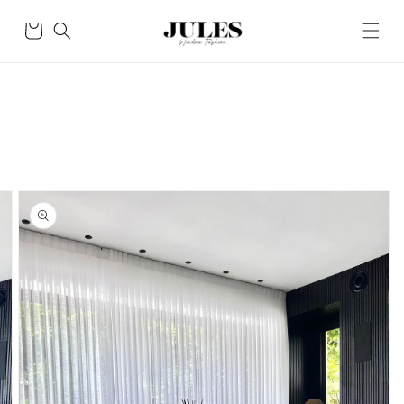
Skip to
content
Cart
Skip to
product
information