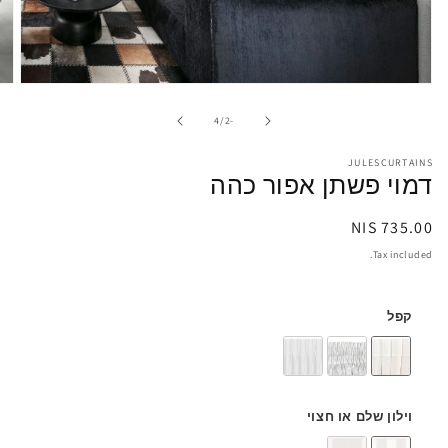
pen
edia
1
of
4
/
-2
in
odal
JULESCURTAINS
דמוי פשתן אפור כהה
Regular
735.00 NIS
price
Tax included.
קפל
וילון שלם או חצוי