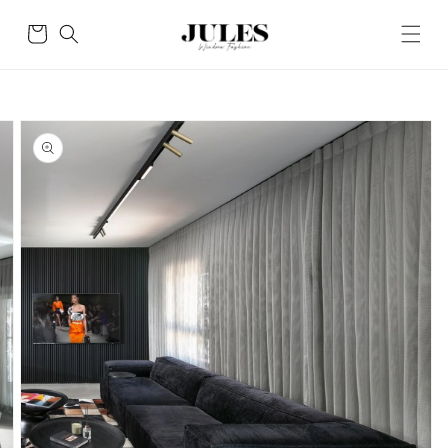
Skip to
content
Cart
Skip to
product
information