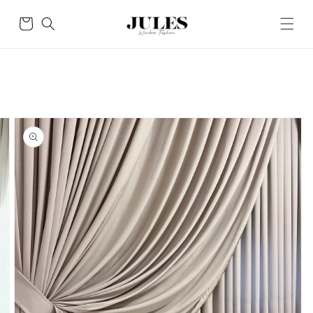
Skip to
content
Cart
Skip to
product
information