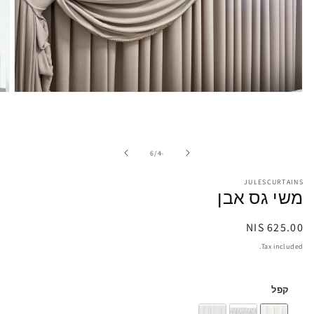
pen
edia
1
in
odal
of
6
/
-4
JULESCURTAINS
משי גס אבן
Regular
625.00 NIS
price
Tax included.
קפל