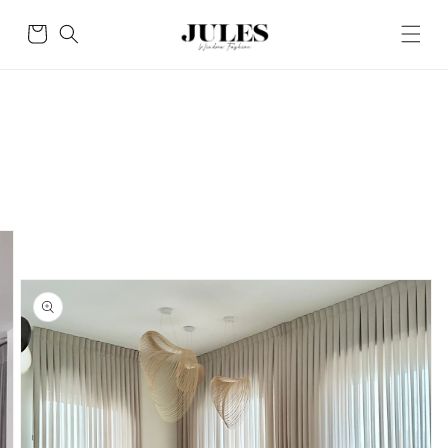
Skip to
content
Cart
Skip to
product
information