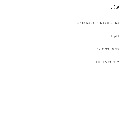
עלינו
מדיניות החזרת מוצרים
תקנון
תנאי שימוש
אודות JULES
רוצים להיות מעודכנים ? השאירו מייל
Email
TikTok
Instagram
Facebook